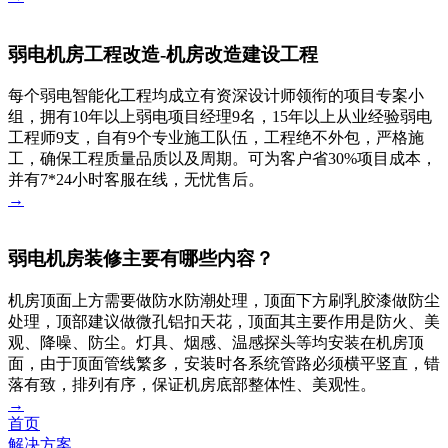
弱电机房工程改造-机房改造建设工程
每个弱电智能化工程均成立有资深设计师领衔的项目专案小
组，拥有10年以上弱电项目经理9名，15年以上从业经验弱电
工程师9支，自有9个专业施工队伍，工程绝不外包，严格施
工，确保工程质量品质以及周期。可为客户省30%项目成本，
并有7*24小时客服在线，无忧售后。
→
弱电机房装修主要有哪些内容？
机房顶面上方需要做防水防潮处理，顶面下方刷乳胶漆做防尘
处理，顶部建议做微孔铝扣天花，顶面其主要作用是防火、美
观、降噪、防尘。灯具、烟感、温感探头等均安装在机房顶
面，由于顶面管线繁多，安装时各系统管路必须横平竖直，错
落有致，排列有序，保证机房底部整体性、美观性。
→
首页
解决方案