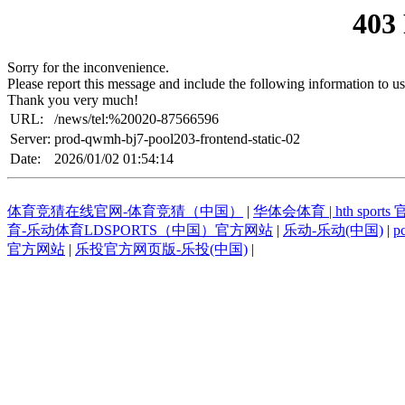
403
Sorry for the inconvenience.
Please report this message and include the following information to us
Thank you very much!
URL:
/news/tel:%20020-87566596
Server:
prod-qwmh-bj7-pool203-frontend-static-02
Date:
2026/01/02 01:54:14
体育竞猜在线官网-体育竞猜（中国）
|
华体会体育 | hth spo
育-乐动体育LDSPORTS（中国）官方网站
|
乐动-乐动(中国)
|
p
官方网站
|
乐投官方网页版-乐投(中国)
|